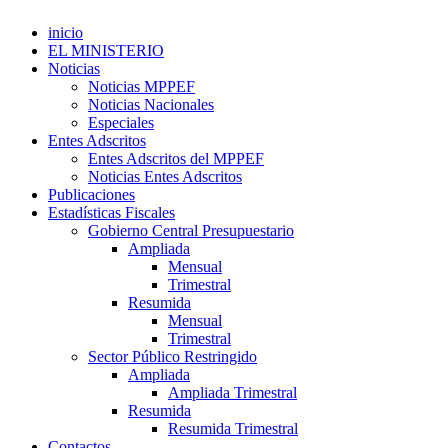
inicio
EL MINISTERIO
Noticias
Noticias MPPEF
Noticias Nacionales
Especiales
Entes Adscritos
Entes Adscritos del MPPEF
Noticias Entes Adscritos
Publicaciones
Estadísticas Fiscales
Gobierno Central Presupuestario
Ampliada
Mensual
Trimestral
Resumida
Mensual
Trimestral
Sector Público Restringido
Ampliada
Ampliada Trimestral
Resumida
Resumida Trimestral
Contactos