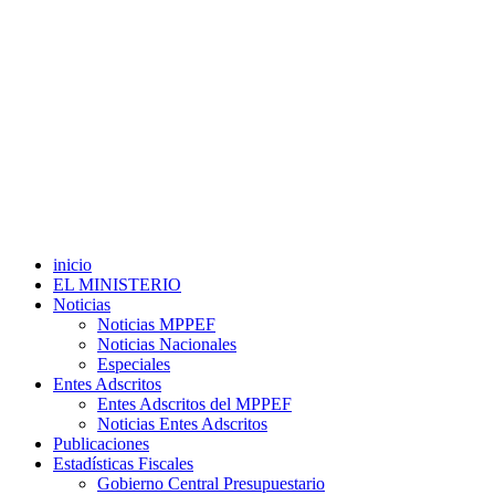
inicio
EL MINISTERIO
Noticias
Noticias MPPEF
Noticias Nacionales
Especiales
Entes Adscritos
Entes Adscritos del MPPEF
Noticias Entes Adscritos
Publicaciones
Estadísticas Fiscales
Gobierno Central Presupuestario