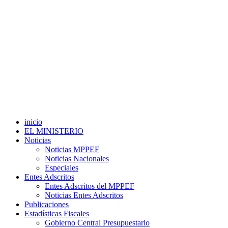
inicio
EL MINISTERIO
Noticias
Noticias MPPEF
Noticias Nacionales
Especiales
Entes Adscritos
Entes Adscritos del MPPEF
Noticias Entes Adscritos
Publicaciones
Estadísticas Fiscales
Gobierno Central Presupuestario