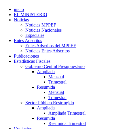
inicio
EL MINISTERIO
Noticias
Noticias MPPEF
Noticias Nacionales
Especiales
Entes Adscritos
Entes Adscritos del MPPEF
Noticias Entes Adscritos
Publicaciones
Estadísticas Fiscales
Gobierno Central Presupuestario
Ampliada
Mensual
Trimestral
Resumida
Mensual
Trimestral
Sector Público Restringido
Ampliada
Ampliada Trimestral
Resumida
Resumida Trimestral
Contactos