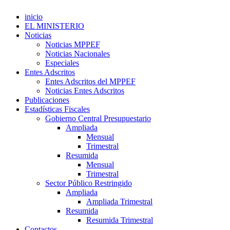
inicio
EL MINISTERIO
Noticias
Noticias MPPEF
Noticias Nacionales
Especiales
Entes Adscritos
Entes Adscritos del MPPEF
Noticias Entes Adscritos
Publicaciones
Estadísticas Fiscales
Gobierno Central Presupuestario
Ampliada
Mensual
Trimestral
Resumida
Mensual
Trimestral
Sector Público Restringido
Ampliada
Ampliada Trimestral
Resumida
Resumida Trimestral
Contactos