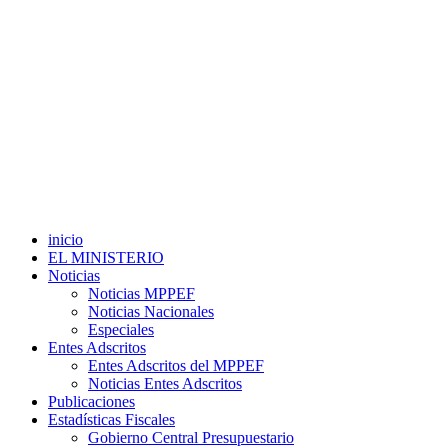
inicio
EL MINISTERIO
Noticias
Noticias MPPEF
Noticias Nacionales
Especiales
Entes Adscritos
Entes Adscritos del MPPEF
Noticias Entes Adscritos
Publicaciones
Estadísticas Fiscales
Gobierno Central Presupuestario