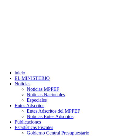
inicio
EL MINISTERIO
Noticias
Noticias MPPEF
Noticias Nacionales
Especiales
Entes Adscritos
Entes Adscritos del MPPEF
Noticias Entes Adscritos
Publicaciones
Estadísticas Fiscales
Gobierno Central Presupuestario