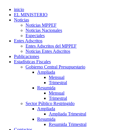
inicio
EL MINISTERIO
Noticias
Noticias MPPEF
Noticias Nacionales
Especiales
Entes Adscritos
Entes Adscritos del MPPEF
Noticias Entes Adscritos
Publicaciones
Estadísticas Fiscales
Gobierno Central Presupuestario
Ampliada
Mensual
Trimestral
Resumida
Mensual
Trimestral
Sector Público Restringido
Ampliada
Ampliada Trimestral
Resumida
Resumida Trimestral
Contactos