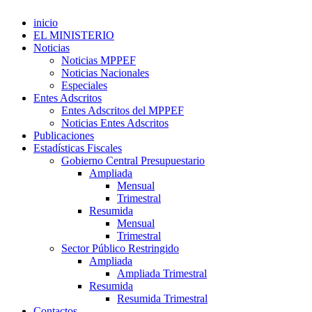
inicio
EL MINISTERIO
Noticias
Noticias MPPEF
Noticias Nacionales
Especiales
Entes Adscritos
Entes Adscritos del MPPEF
Noticias Entes Adscritos
Publicaciones
Estadísticas Fiscales
Gobierno Central Presupuestario
Ampliada
Mensual
Trimestral
Resumida
Mensual
Trimestral
Sector Público Restringido
Ampliada
Ampliada Trimestral
Resumida
Resumida Trimestral
Contactos