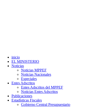
inicio
EL MINISTERIO
Noticias
Noticias MPPEF
Noticias Nacionales
Especiales
Entes Adscritos
Entes Adscritos del MPPEF
Noticias Entes Adscritos
Publicaciones
Estadísticas Fiscales
Gobierno Central Presupuestario