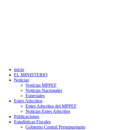
inicio
EL MINISTERIO
Noticias
Noticias MPPEF
Noticias Nacionales
Especiales
Entes Adscritos
Entes Adscritos del MPPEF
Noticias Entes Adscritos
Publicaciones
Estadísticas Fiscales
Gobierno Central Presupuestario