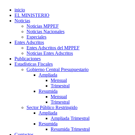
inicio
EL MINISTERIO
Noticias
Noticias MPPEF
Noticias Nacionales
Especiales
Entes Adscritos
Entes Adscritos del MPPEF
Noticias Entes Adscritos
Publicaciones
Estadísticas Fiscales
Gobierno Central Presupuestario
Ampliada
Mensual
Trimestral
Resumida
Mensual
Trimestral
Sector Público Restringido
Ampliada
Ampliada Trimestral
Resumida
Resumida Trimestral
Contactos