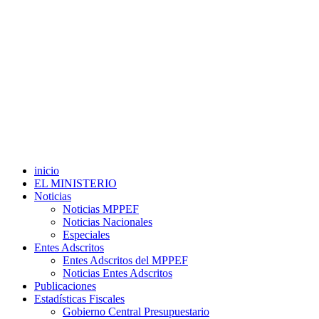
inicio
EL MINISTERIO
Noticias
Noticias MPPEF
Noticias Nacionales
Especiales
Entes Adscritos
Entes Adscritos del MPPEF
Noticias Entes Adscritos
Publicaciones
Estadísticas Fiscales
Gobierno Central Presupuestario