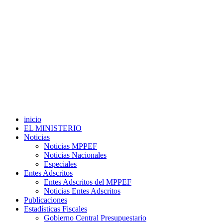
inicio
EL MINISTERIO
Noticias
Noticias MPPEF
Noticias Nacionales
Especiales
Entes Adscritos
Entes Adscritos del MPPEF
Noticias Entes Adscritos
Publicaciones
Estadísticas Fiscales
Gobierno Central Presupuestario