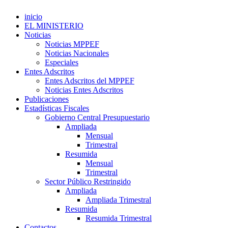
inicio
EL MINISTERIO
Noticias
Noticias MPPEF
Noticias Nacionales
Especiales
Entes Adscritos
Entes Adscritos del MPPEF
Noticias Entes Adscritos
Publicaciones
Estadísticas Fiscales
Gobierno Central Presupuestario
Ampliada
Mensual
Trimestral
Resumida
Mensual
Trimestral
Sector Público Restringido
Ampliada
Ampliada Trimestral
Resumida
Resumida Trimestral
Contactos