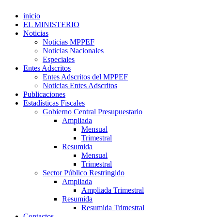
inicio
EL MINISTERIO
Noticias
Noticias MPPEF
Noticias Nacionales
Especiales
Entes Adscritos
Entes Adscritos del MPPEF
Noticias Entes Adscritos
Publicaciones
Estadísticas Fiscales
Gobierno Central Presupuestario
Ampliada
Mensual
Trimestral
Resumida
Mensual
Trimestral
Sector Público Restringido
Ampliada
Ampliada Trimestral
Resumida
Resumida Trimestral
Contactos