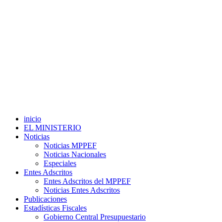
inicio
EL MINISTERIO
Noticias
Noticias MPPEF
Noticias Nacionales
Especiales
Entes Adscritos
Entes Adscritos del MPPEF
Noticias Entes Adscritos
Publicaciones
Estadísticas Fiscales
Gobierno Central Presupuestario