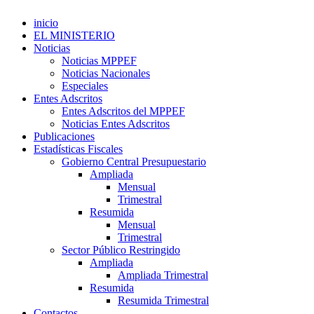
inicio
EL MINISTERIO
Noticias
Noticias MPPEF
Noticias Nacionales
Especiales
Entes Adscritos
Entes Adscritos del MPPEF
Noticias Entes Adscritos
Publicaciones
Estadísticas Fiscales
Gobierno Central Presupuestario
Ampliada
Mensual
Trimestral
Resumida
Mensual
Trimestral
Sector Público Restringido
Ampliada
Ampliada Trimestral
Resumida
Resumida Trimestral
Contactos