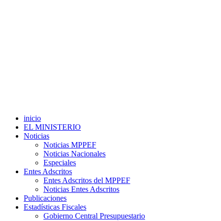
inicio
EL MINISTERIO
Noticias
Noticias MPPEF
Noticias Nacionales
Especiales
Entes Adscritos
Entes Adscritos del MPPEF
Noticias Entes Adscritos
Publicaciones
Estadísticas Fiscales
Gobierno Central Presupuestario