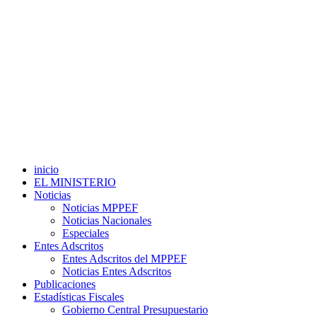
inicio
EL MINISTERIO
Noticias
Noticias MPPEF
Noticias Nacionales
Especiales
Entes Adscritos
Entes Adscritos del MPPEF
Noticias Entes Adscritos
Publicaciones
Estadísticas Fiscales
Gobierno Central Presupuestario