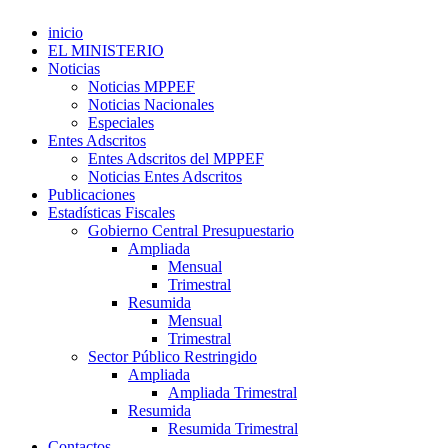
inicio
EL MINISTERIO
Noticias
Noticias MPPEF
Noticias Nacionales
Especiales
Entes Adscritos
Entes Adscritos del MPPEF
Noticias Entes Adscritos
Publicaciones
Estadísticas Fiscales
Gobierno Central Presupuestario
Ampliada
Mensual
Trimestral
Resumida
Mensual
Trimestral
Sector Público Restringido
Ampliada
Ampliada Trimestral
Resumida
Resumida Trimestral
Contactos