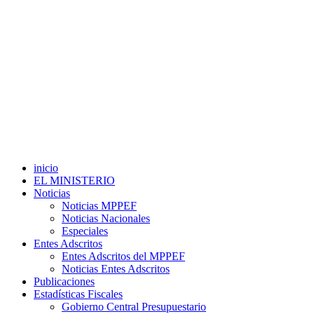
inicio
EL MINISTERIO
Noticias
Noticias MPPEF
Noticias Nacionales
Especiales
Entes Adscritos
Entes Adscritos del MPPEF
Noticias Entes Adscritos
Publicaciones
Estadísticas Fiscales
Gobierno Central Presupuestario