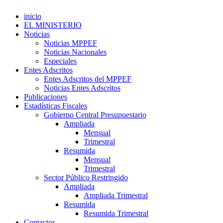
inicio
EL MINISTERIO
Noticias
Noticias MPPEF
Noticias Nacionales
Especiales
Entes Adscritos
Entes Adscritos del MPPEF
Noticias Entes Adscritos
Publicaciones
Estadísticas Fiscales
Gobierno Central Presupuestario
Ampliada
Mensual
Trimestral
Resumida
Mensual
Trimestral
Sector Público Restringido
Ampliada
Ampliada Trimestral
Resumida
Resumida Trimestral
Contactos