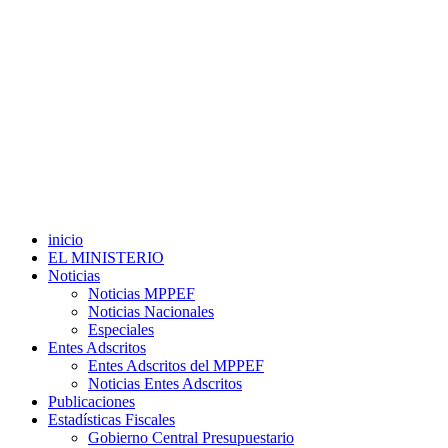
inicio
EL MINISTERIO
Noticias
Noticias MPPEF
Noticias Nacionales
Especiales
Entes Adscritos
Entes Adscritos del MPPEF
Noticias Entes Adscritos
Publicaciones
Estadísticas Fiscales
Gobierno Central Presupuestario