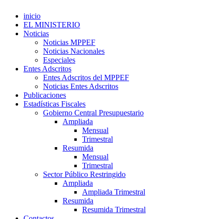
inicio
EL MINISTERIO
Noticias
Noticias MPPEF
Noticias Nacionales
Especiales
Entes Adscritos
Entes Adscritos del MPPEF
Noticias Entes Adscritos
Publicaciones
Estadísticas Fiscales
Gobierno Central Presupuestario
Ampliada
Mensual
Trimestral
Resumida
Mensual
Trimestral
Sector Público Restringido
Ampliada
Ampliada Trimestral
Resumida
Resumida Trimestral
Contactos