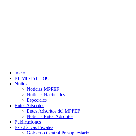
inicio
EL MINISTERIO
Noticias
Noticias MPPEF
Noticias Nacionales
Especiales
Entes Adscritos
Entes Adscritos del MPPEF
Noticias Entes Adscritos
Publicaciones
Estadísticas Fiscales
Gobierno Central Presupuestario