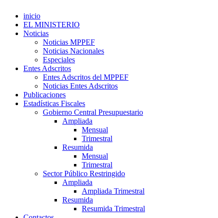
inicio
EL MINISTERIO
Noticias
Noticias MPPEF
Noticias Nacionales
Especiales
Entes Adscritos
Entes Adscritos del MPPEF
Noticias Entes Adscritos
Publicaciones
Estadísticas Fiscales
Gobierno Central Presupuestario
Ampliada
Mensual
Trimestral
Resumida
Mensual
Trimestral
Sector Público Restringido
Ampliada
Ampliada Trimestral
Resumida
Resumida Trimestral
Contactos