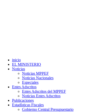
inicio
EL MINISTERIO
Noticias
Noticias MPPEF
Noticias Nacionales
Especiales
Entes Adscritos
Entes Adscritos del MPPEF
Noticias Entes Adscritos
Publicaciones
Estadísticas Fiscales
Gobierno Central Presupuestario