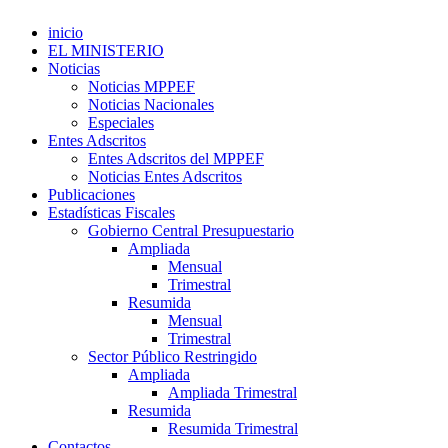
inicio
EL MINISTERIO
Noticias
Noticias MPPEF
Noticias Nacionales
Especiales
Entes Adscritos
Entes Adscritos del MPPEF
Noticias Entes Adscritos
Publicaciones
Estadísticas Fiscales
Gobierno Central Presupuestario
Ampliada
Mensual
Trimestral
Resumida
Mensual
Trimestral
Sector Público Restringido
Ampliada
Ampliada Trimestral
Resumida
Resumida Trimestral
Contactos