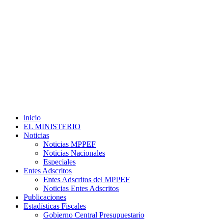
inicio
EL MINISTERIO
Noticias
Noticias MPPEF
Noticias Nacionales
Especiales
Entes Adscritos
Entes Adscritos del MPPEF
Noticias Entes Adscritos
Publicaciones
Estadísticas Fiscales
Gobierno Central Presupuestario