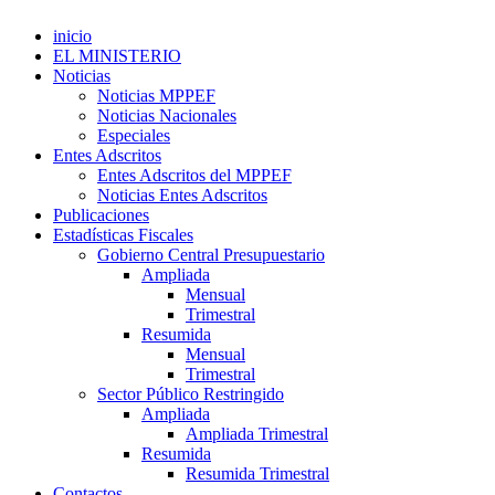
inicio
EL MINISTERIO
Noticias
Noticias MPPEF
Noticias Nacionales
Especiales
Entes Adscritos
Entes Adscritos del MPPEF
Noticias Entes Adscritos
Publicaciones
Estadísticas Fiscales
Gobierno Central Presupuestario
Ampliada
Mensual
Trimestral
Resumida
Mensual
Trimestral
Sector Público Restringido
Ampliada
Ampliada Trimestral
Resumida
Resumida Trimestral
Contactos