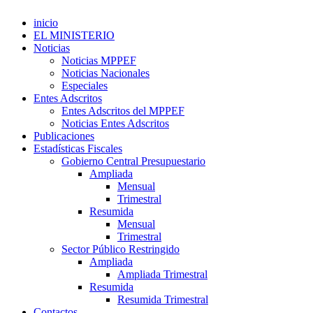
inicio
EL MINISTERIO
Noticias
Noticias MPPEF
Noticias Nacionales
Especiales
Entes Adscritos
Entes Adscritos del MPPEF
Noticias Entes Adscritos
Publicaciones
Estadísticas Fiscales
Gobierno Central Presupuestario
Ampliada
Mensual
Trimestral
Resumida
Mensual
Trimestral
Sector Público Restringido
Ampliada
Ampliada Trimestral
Resumida
Resumida Trimestral
Contactos