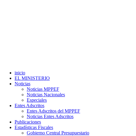
inicio
EL MINISTERIO
Noticias
Noticias MPPEF
Noticias Nacionales
Especiales
Entes Adscritos
Entes Adscritos del MPPEF
Noticias Entes Adscritos
Publicaciones
Estadísticas Fiscales
Gobierno Central Presupuestario