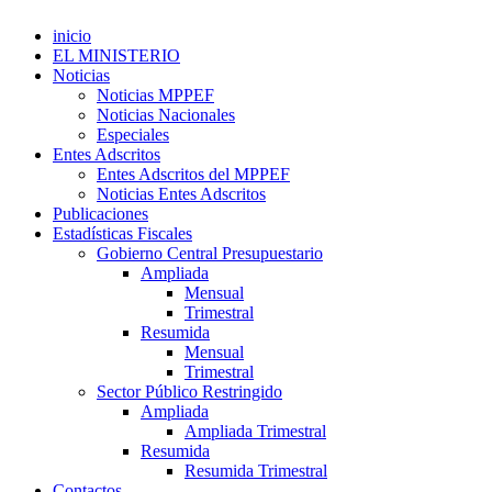
inicio
EL MINISTERIO
Noticias
Noticias MPPEF
Noticias Nacionales
Especiales
Entes Adscritos
Entes Adscritos del MPPEF
Noticias Entes Adscritos
Publicaciones
Estadísticas Fiscales
Gobierno Central Presupuestario
Ampliada
Mensual
Trimestral
Resumida
Mensual
Trimestral
Sector Público Restringido
Ampliada
Ampliada Trimestral
Resumida
Resumida Trimestral
Contactos