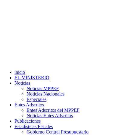
inicio
EL MINISTERIO
Noticias
Noticias MPPEF
Noticias Nacionales
Especiales
Entes Adscritos
Entes Adscritos del MPPEF
Noticias Entes Adscritos
Publicaciones
Estadísticas Fiscales
Gobierno Central Presupuestario