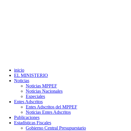
inicio
EL MINISTERIO
Noticias
Noticias MPPEF
Noticias Nacionales
Especiales
Entes Adscritos
Entes Adscritos del MPPEF
Noticias Entes Adscritos
Publicaciones
Estadísticas Fiscales
Gobierno Central Presupuestario