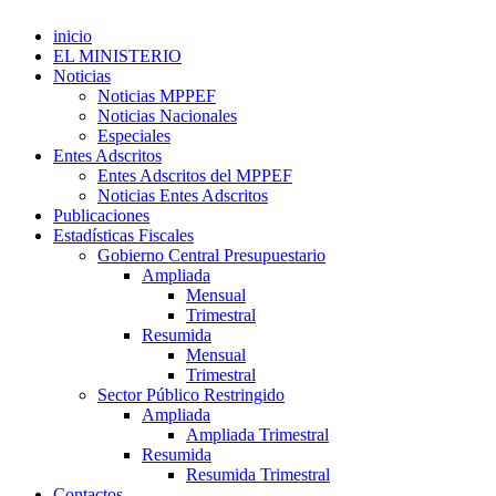
inicio
EL MINISTERIO
Noticias
Noticias MPPEF
Noticias Nacionales
Especiales
Entes Adscritos
Entes Adscritos del MPPEF
Noticias Entes Adscritos
Publicaciones
Estadísticas Fiscales
Gobierno Central Presupuestario
Ampliada
Mensual
Trimestral
Resumida
Mensual
Trimestral
Sector Público Restringido
Ampliada
Ampliada Trimestral
Resumida
Resumida Trimestral
Contactos