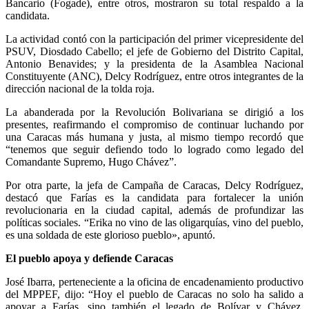
Bancario (Fogade), entre otros, mostraron su total respaldo a la
candidata.
La actividad contó con la participación del primer vicepresidente del
PSUV, Diosdado Cabello; el jefe de Gobierno del Distrito Capital,
Antonio Benavides; y la presidenta de la Asamblea Nacional
Constituyente (ANC), Delcy Rodríguez, entre otros integrantes de la
dirección nacional de la tolda roja.
La abanderada por la Revolución Bolivariana se dirigió a los
presentes, reafirmando el compromiso de continuar luchando por
una Caracas más humana y justa, al mismo tiempo recordó que
“tenemos que seguir defiendo todo lo logrado como legado del
Comandante Supremo, Hugo Chávez”.
Por otra parte, la jefa de Campaña de Caracas, Delcy Rodríguez,
destacó que Farías es la candidata para fortalecer la unión
revolucionaria en la ciudad capital, además de profundizar las
políticas sociales. “Erika no vino de las oligarquías, vino del pueblo,
es una soldada de este glorioso pueblo», apuntó.
El pueblo apoya y defiende Caracas
José Ibarra, perteneciente a la oficina de encadenamiento productivo
del MPPEF, dijo: “Hoy el pueblo de Caracas no solo ha salido a
apoyar a Farías, sino también el legado de Bolívar y Chávez,