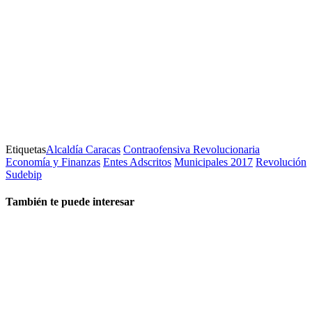
Etiquetas
Alcaldía Caracas
Contraofensiva Revolucionaria
Economía y Finanzas
Entes Adscritos
Municipales 2017
Revolución
Sudebip
También te puede interesar