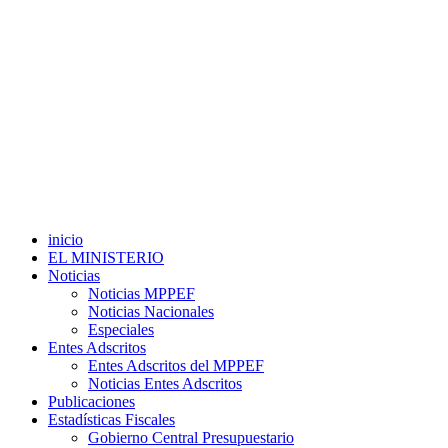
inicio
EL MINISTERIO
Noticias
Noticias MPPEF
Noticias Nacionales
Especiales
Entes Adscritos
Entes Adscritos del MPPEF
Noticias Entes Adscritos
Publicaciones
Estadísticas Fiscales
Gobierno Central Presupuestario