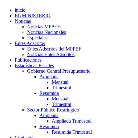
inicio
EL MINISTERIO
Noticias
Noticias MPPEF
Noticias Nacionales
Especiales
Entes Adscritos
Entes Adscritos del MPPEF
Noticias Entes Adscritos
Publicaciones
Estadísticas Fiscales
Gobierno Central Presupuestario
Ampliada
Mensual
Trimestral
Resumida
Mensual
Trimestral
Sector Público Restringido
Ampliada
Ampliada Trimestral
Resumida
Resumida Trimestral
Contactos