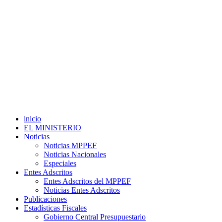
inicio
EL MINISTERIO
Noticias
Noticias MPPEF
Noticias Nacionales
Especiales
Entes Adscritos
Entes Adscritos del MPPEF
Noticias Entes Adscritos
Publicaciones
Estadísticas Fiscales
Gobierno Central Presupuestario