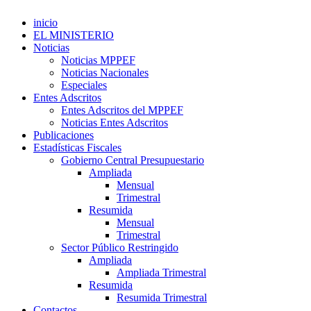
inicio
EL MINISTERIO
Noticias
Noticias MPPEF
Noticias Nacionales
Especiales
Entes Adscritos
Entes Adscritos del MPPEF
Noticias Entes Adscritos
Publicaciones
Estadísticas Fiscales
Gobierno Central Presupuestario
Ampliada
Mensual
Trimestral
Resumida
Mensual
Trimestral
Sector Público Restringido
Ampliada
Ampliada Trimestral
Resumida
Resumida Trimestral
Contactos