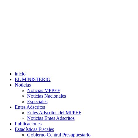
inicio
EL MINISTERIO
Noticias
Noticias MPPEF
Noticias Nacionales
Especiales
Entes Adscritos
Entes Adscritos del MPPEF
Noticias Entes Adscritos
Publicaciones
Estadísticas Fiscales
Gobierno Central Presupuestario