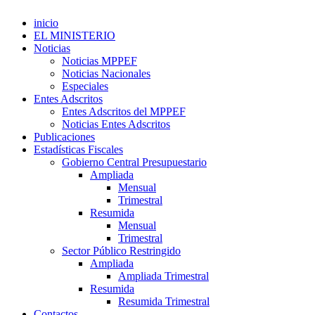
inicio
EL MINISTERIO
Noticias
Noticias MPPEF
Noticias Nacionales
Especiales
Entes Adscritos
Entes Adscritos del MPPEF
Noticias Entes Adscritos
Publicaciones
Estadísticas Fiscales
Gobierno Central Presupuestario
Ampliada
Mensual
Trimestral
Resumida
Mensual
Trimestral
Sector Público Restringido
Ampliada
Ampliada Trimestral
Resumida
Resumida Trimestral
Contactos