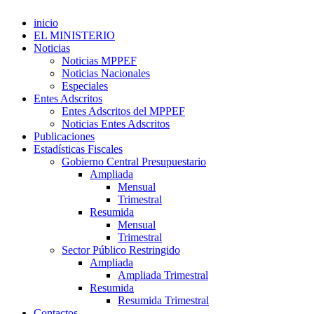
inicio
EL MINISTERIO
Noticias
Noticias MPPEF
Noticias Nacionales
Especiales
Entes Adscritos
Entes Adscritos del MPPEF
Noticias Entes Adscritos
Publicaciones
Estadísticas Fiscales
Gobierno Central Presupuestario
Ampliada
Mensual
Trimestral
Resumida
Mensual
Trimestral
Sector Público Restringido
Ampliada
Ampliada Trimestral
Resumida
Resumida Trimestral
Contactos