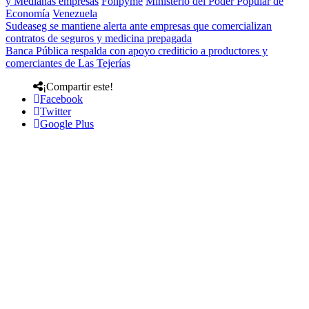
y Medianas empresas
Fonpyme
Ministerio del Poder Popular de
Economía
Venezuela
Sudeaseg se mantiene alerta ante empresas que comercializan
contratos de seguros y medicina prepagada
Banca Pública respalda con apoyo crediticio a productores y
comerciantes de Las Tejerías
¡Compartir este!
Facebook
Twitter
Google Plus