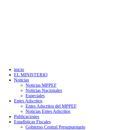
inicio
EL MINISTERIO
Noticias
Noticias MPPEF
Noticias Nacionales
Especiales
Entes Adscritos
Entes Adscritos del MPPEF
Noticias Entes Adscritos
Publicaciones
Estadísticas Fiscales
Gobierno Central Presupuestario