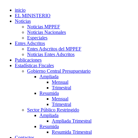
inicio
EL MINISTERIO
Noticias
Noticias MPPEF
Noticias Nacionales
Especiales
Entes Adscritos
Entes Adscritos del MPPEF
Noticias Entes Adscritos
Publicaciones
Estadísticas Fiscales
Gobierno Central Presupuestario
Ampliada
Mensual
Trimestral
Resumida
Mensual
Trimestral
Sector Público Restringido
Ampliada
Ampliada Trimestral
Resumida
Resumida Trimestral
Contactos