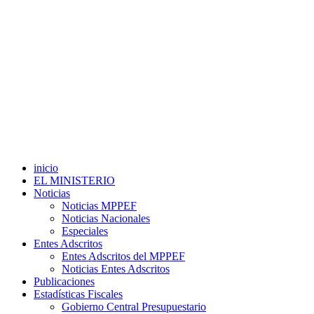
inicio
EL MINISTERIO
Noticias
Noticias MPPEF
Noticias Nacionales
Especiales
Entes Adscritos
Entes Adscritos del MPPEF
Noticias Entes Adscritos
Publicaciones
Estadísticas Fiscales
Gobierno Central Presupuestario