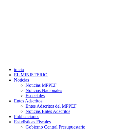
inicio
EL MINISTERIO
Noticias
Noticias MPPEF
Noticias Nacionales
Especiales
Entes Adscritos
Entes Adscritos del MPPEF
Noticias Entes Adscritos
Publicaciones
Estadísticas Fiscales
Gobierno Central Presupuestario