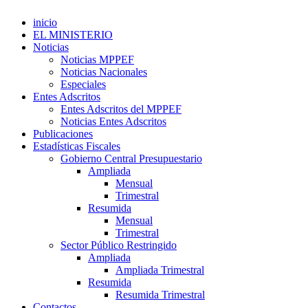
inicio
EL MINISTERIO
Noticias
Noticias MPPEF
Noticias Nacionales
Especiales
Entes Adscritos
Entes Adscritos del MPPEF
Noticias Entes Adscritos
Publicaciones
Estadísticas Fiscales
Gobierno Central Presupuestario
Ampliada
Mensual
Trimestral
Resumida
Mensual
Trimestral
Sector Público Restringido
Ampliada
Ampliada Trimestral
Resumida
Resumida Trimestral
Contactos