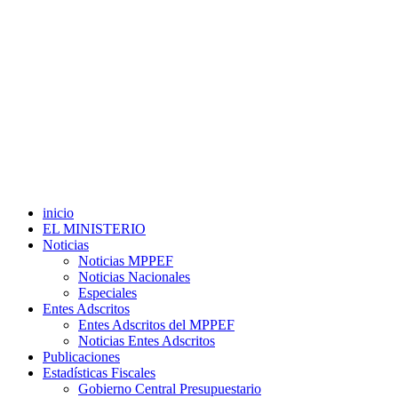
inicio
EL MINISTERIO
Noticias
Noticias MPPEF
Noticias Nacionales
Especiales
Entes Adscritos
Entes Adscritos del MPPEF
Noticias Entes Adscritos
Publicaciones
Estadísticas Fiscales
Gobierno Central Presupuestario