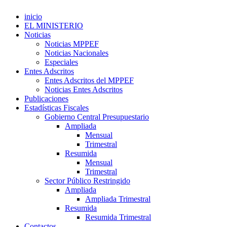
inicio
EL MINISTERIO
Noticias
Noticias MPPEF
Noticias Nacionales
Especiales
Entes Adscritos
Entes Adscritos del MPPEF
Noticias Entes Adscritos
Publicaciones
Estadísticas Fiscales
Gobierno Central Presupuestario
Ampliada
Mensual
Trimestral
Resumida
Mensual
Trimestral
Sector Público Restringido
Ampliada
Ampliada Trimestral
Resumida
Resumida Trimestral
Contactos