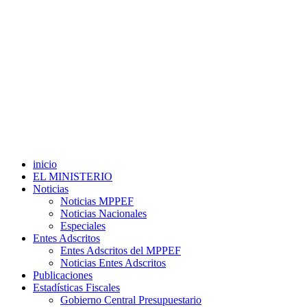
inicio
EL MINISTERIO
Noticias
Noticias MPPEF
Noticias Nacionales
Especiales
Entes Adscritos
Entes Adscritos del MPPEF
Noticias Entes Adscritos
Publicaciones
Estadísticas Fiscales
Gobierno Central Presupuestario