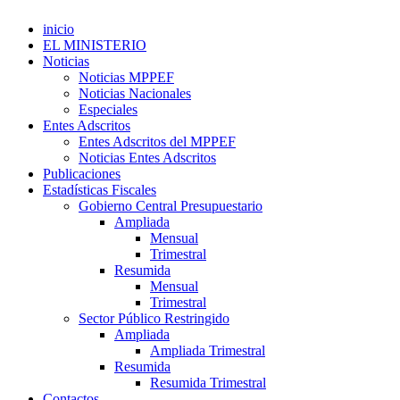
inicio
EL MINISTERIO
Noticias
Noticias MPPEF
Noticias Nacionales
Especiales
Entes Adscritos
Entes Adscritos del MPPEF
Noticias Entes Adscritos
Publicaciones
Estadísticas Fiscales
Gobierno Central Presupuestario
Ampliada
Mensual
Trimestral
Resumida
Mensual
Trimestral
Sector Público Restringido
Ampliada
Ampliada Trimestral
Resumida
Resumida Trimestral
Contactos