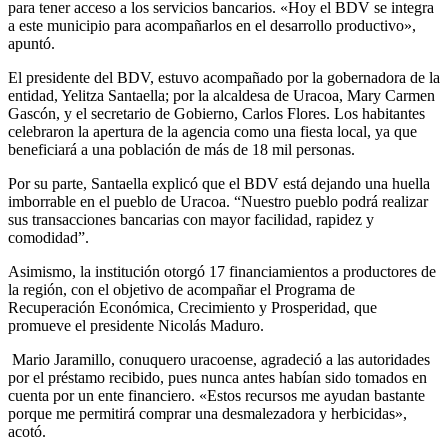
para tener acceso a los servicios bancarios. «Hoy el BDV se integra
a este municipio para acompañarlos en el desarrollo productivo»,
apuntó.
El presidente del BDV, estuvo acompañado por la gobernadora de la
entidad, Yelitza Santaella; por la alcaldesa de Uracoa, Mary Carmen
Gascón, y el secretario de Gobierno, Carlos Flores. Los habitantes
celebraron la apertura de la agencia como una fiesta local, ya que
beneficiará a una población de más de 18 mil personas.
Por su parte, Santaella explicó que el BDV está dejando una huella
imborrable en el pueblo de Uracoa. “Nuestro pueblo podrá realizar
sus transacciones bancarias con mayor facilidad, rapidez y
comodidad”.
Asimismo, la institución otorgó 17 financiamientos a productores de
la región, con el objetivo de acompañar el Programa de
Recuperación Económica, Crecimiento y Prosperidad, que
promueve el presidente Nicolás Maduro.
Mario Jaramillo, conuquero uracoense, agradeció a las autoridades
por el préstamo recibido, pues nunca antes habían sido tomados en
cuenta por un ente financiero. «Estos recursos me ayudan bastante
porque me permitirá comprar una desmalezadora y herbicidas»,
acotó.