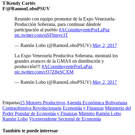
T/Kendy Cortés
F/@RamonLoboPSUV
Reunido con equipo promotor de la Expo Venezuela-
Producción Soberana, para continuar dándole
participación al pueblo
#AConstituyentePorLaPaz
pic.twitter.com/siSFhmye3T
— Ramón Lobo (@RamonLoboPSUV)
May 2, 2017
La Expo Venezuela Productiva Soberana, mostrará los
grandes avances de la GMAS en distribución y
producción!!!
#AConstituyentePorLaPaz
pic.twitter.com/cO7Z8gSCXM
— Ramón Lobo (@RamonLoboPSUV)
May 2, 2017
Etiquetas
15 Motores Productivos
Agenda Económica Bolivariana
Contraofensiva Revolucionaria
Economía y Finanzas
Ministerio del
Poder Popular de Economía y Finanzas
Ministro Ramón Lobo
Ramón Lobo
Vicepresidente Sectorial de Economía
También te puede interesar