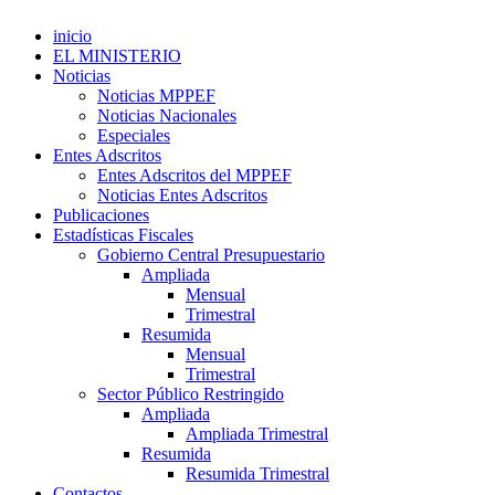
inicio
EL MINISTERIO
Noticias
Noticias MPPEF
Noticias Nacionales
Especiales
Entes Adscritos
Entes Adscritos del MPPEF
Noticias Entes Adscritos
Publicaciones
Estadísticas Fiscales
Gobierno Central Presupuestario
Ampliada
Mensual
Trimestral
Resumida
Mensual
Trimestral
Sector Público Restringido
Ampliada
Ampliada Trimestral
Resumida
Resumida Trimestral
Contactos