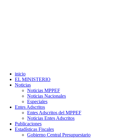
inicio
EL MINISTERIO
Noticias
Noticias MPPEF
Noticias Nacionales
Especiales
Entes Adscritos
Entes Adscritos del MPPEF
Noticias Entes Adscritos
Publicaciones
Estadísticas Fiscales
Gobierno Central Presupuestario