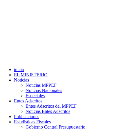
inicio
EL MINISTERIO
Noticias
Noticias MPPEF
Noticias Nacionales
Especiales
Entes Adscritos
Entes Adscritos del MPPEF
Noticias Entes Adscritos
Publicaciones
Estadísticas Fiscales
Gobierno Central Presupuestario