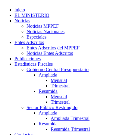
inicio
EL MINISTERIO
Noticias
Noticias MPPEF
Noticias Nacionales
Especiales
Entes Adscritos
Entes Adscritos del MPPEF
Noticias Entes Adscritos
Publicaciones
Estadísticas Fiscales
Gobierno Central Presupuestario
Ampliada
Mensual
Trimestral
Resumida
Mensual
Trimestral
Sector Público Restringido
Ampliada
Ampliada Trimestral
Resumida
Resumida Trimestral
Contactos