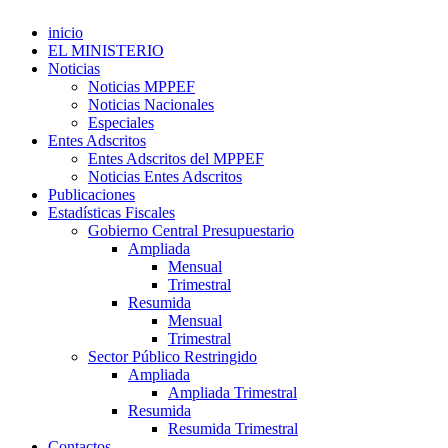
inicio
EL MINISTERIO
Noticias
Noticias MPPEF
Noticias Nacionales
Especiales
Entes Adscritos
Entes Adscritos del MPPEF
Noticias Entes Adscritos
Publicaciones
Estadísticas Fiscales
Gobierno Central Presupuestario
Ampliada
Mensual
Trimestral
Resumida
Mensual
Trimestral
Sector Público Restringido
Ampliada
Ampliada Trimestral
Resumida
Resumida Trimestral
Contactos