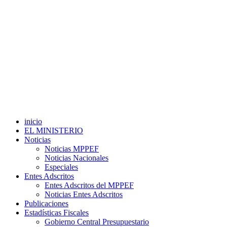
inicio
EL MINISTERIO
Noticias
Noticias MPPEF
Noticias Nacionales
Especiales
Entes Adscritos
Entes Adscritos del MPPEF
Noticias Entes Adscritos
Publicaciones
Estadísticas Fiscales
Gobierno Central Presupuestario