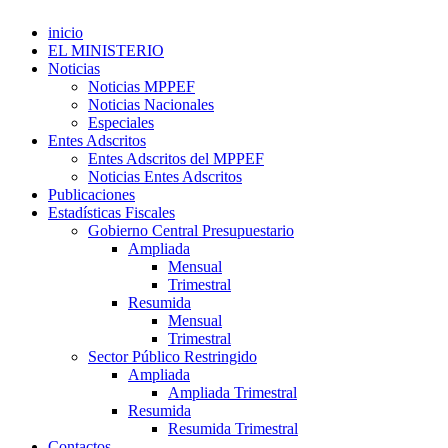
inicio
EL MINISTERIO
Noticias
Noticias MPPEF
Noticias Nacionales
Especiales
Entes Adscritos
Entes Adscritos del MPPEF
Noticias Entes Adscritos
Publicaciones
Estadísticas Fiscales
Gobierno Central Presupuestario
Ampliada
Mensual
Trimestral
Resumida
Mensual
Trimestral
Sector Público Restringido
Ampliada
Ampliada Trimestral
Resumida
Resumida Trimestral
Contactos