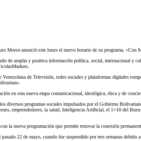
uro Moros anunció este lunes el nuevo horario de su programa, «Con Ma
e amplia y positiva información política, social, internacional y cul
@NicolasMaduro.
de Venezolana de Televisión, redes sociales y plataformas digitales rom
olivariano.
ación en esta nueva etapa comunicacional, ideológica, ética y de concie
 los diversos programas sociales impulsados por el Gobierno Bolivarian
enes, emprendedores, la salud, Inteligencia Artificial, el 1×10 del Bue
ncó con la nueva programación que permite renovar la conexión permanent
 pasado 22 de mayo, cuando fue suspendido por tres semanas debido a l