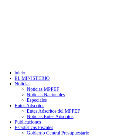
inicio
EL MINISTERIO
Noticias
Noticias MPPEF
Noticias Nacionales
Especiales
Entes Adscritos
Entes Adscritos del MPPEF
Noticias Entes Adscritos
Publicaciones
Estadísticas Fiscales
Gobierno Central Presupuestario