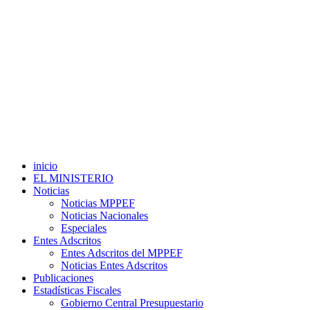
inicio
EL MINISTERIO
Noticias
Noticias MPPEF
Noticias Nacionales
Especiales
Entes Adscritos
Entes Adscritos del MPPEF
Noticias Entes Adscritos
Publicaciones
Estadísticas Fiscales
Gobierno Central Presupuestario