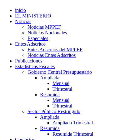
inicio
EL MINISTERIO
Noticias
Noticias MPPEF
Noticias Nacionales
Especiales
Entes Adscritos
Entes Adscritos del MPPEF
Noticias Entes Adscritos
Publicaciones
Estadísticas Fiscales
Gobierno Central Presupuestario
Ampliada
Mensual
Trimestral
Resumida
Mensual
Trimestral
Sector Público Restringido
Ampliada
Ampliada Trimestral
Resumida
Resumida Trimestral
Contactos