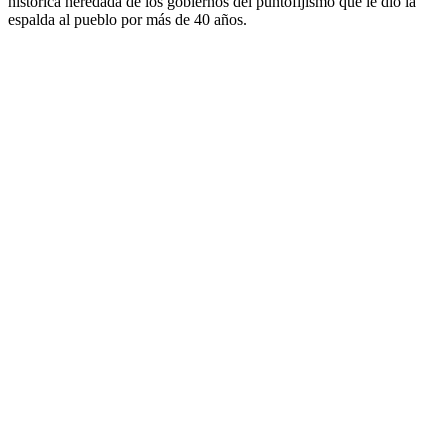
histórica heredada de los gobiernos del puntofijismo que le dio la
espalda al pueblo por más de 40 años.