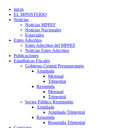
inicio
EL MINISTERIO
Noticias
Noticias MPPEF
Noticias Nacionales
Especiales
Entes Adscritos
Entes Adscritos del MPPEF
Noticias Entes Adscritos
Publicaciones
Estadísticas Fiscales
Gobierno Central Presupuestario
Ampliada
Mensual
Trimestral
Resumida
Mensual
Trimestral
Sector Público Restringido
Ampliada
Ampliada Trimestral
Resumida
Resumida Trimestral
Contactos