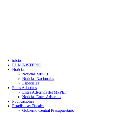
inicio
EL MINISTERIO
Noticias
Noticias MPPEF
Noticias Nacionales
Especiales
Entes Adscritos
Entes Adscritos del MPPEF
Noticias Entes Adscritos
Publicaciones
Estadísticas Fiscales
Gobierno Central Presupuestario