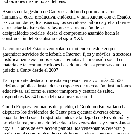
poblaciones más remotas del país.
Asimismo, la gestión de Cantv está definida por una relación
humanista, ética, productiva, endógena y transparente con el Estado,
las comunidades, los usuarios, los servidores públicos y el ambiente,
al respetar la diversidad y favorecer la reducción de las
desigualdades sociales, desde el compromiso asumido hacia la
construcción del Socialismo del siglo XXI.
La empresa del Estado venezolano mantiene su esfuerzo por
garantizar servicios de telefonía e Internet, fijos y móviles, a sectores
históricamente excluidos y zonas remotas. La inclusión social en
materia de telecomunicaciones ha sido una de las premisas que ha
guiado a Cantv desde el 2007.
Es importante destacar que esta empresa cuenta con más 20.500
teléfonos públicos instalados en espacios de recreación, instituciones
educativas, así como el sector transporte y centros de salud,
disponibles las 24 horas del día a nivel nacional.
Con la Empresa en manos del pueblo, el Gobierno Bolivariano ha
dispuesto los dividendos de Cantv para ejecutar diversas obras,
pagar la deuda social registrada antes de la llegada de Revolución y
brindar la mayor suma de felicidad a las venezolanas y venezolanos,
hoy, a 14 años de esta acción patriota, los venezolanos celebran y
reafirman el compromiso de seguir impulsando una empresa que se