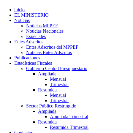
inicio
EL MINISTERIO
Noticias
Noticias MPPEF
Noticias Nacionales
Especiales
Entes Adscritos
Entes Adscritos del MPPEF
Noticias Entes Adscritos
Publicaciones
Estadísticas Fiscales
Gobierno Central Presupuestario
Ampliada
Mensual
Trimestral
Resumida
Mensual
Trimestral
Sector Público Restringido
Ampliada
Ampliada Trimestral
Resumida
Resumida Trimestral
Contactos