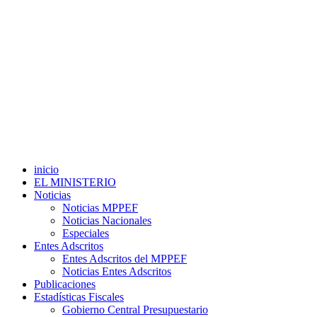
inicio
EL MINISTERIO
Noticias
Noticias MPPEF
Noticias Nacionales
Especiales
Entes Adscritos
Entes Adscritos del MPPEF
Noticias Entes Adscritos
Publicaciones
Estadísticas Fiscales
Gobierno Central Presupuestario