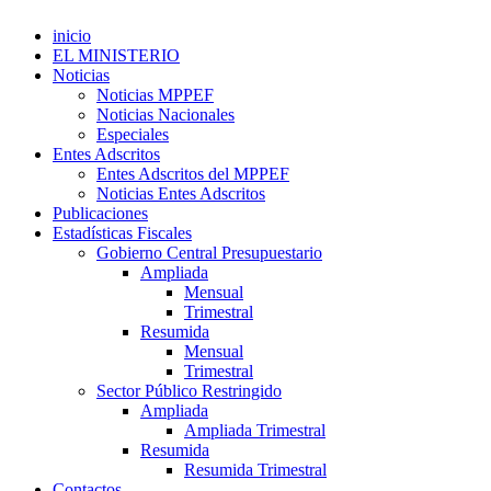
inicio
EL MINISTERIO
Noticias
Noticias MPPEF
Noticias Nacionales
Especiales
Entes Adscritos
Entes Adscritos del MPPEF
Noticias Entes Adscritos
Publicaciones
Estadísticas Fiscales
Gobierno Central Presupuestario
Ampliada
Mensual
Trimestral
Resumida
Mensual
Trimestral
Sector Público Restringido
Ampliada
Ampliada Trimestral
Resumida
Resumida Trimestral
Contactos