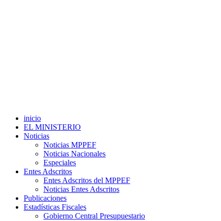
inicio
EL MINISTERIO
Noticias
Noticias MPPEF
Noticias Nacionales
Especiales
Entes Adscritos
Entes Adscritos del MPPEF
Noticias Entes Adscritos
Publicaciones
Estadísticas Fiscales
Gobierno Central Presupuestario