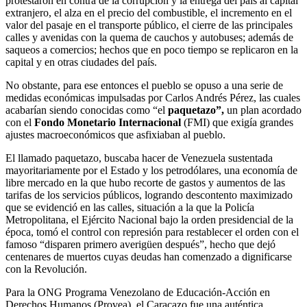
protestaron en contra de la corrupción y la entrega del país al capital
extranjero, el alza en el precio del combustible, el incremento en el
valor del pasaje en el transporte público, el cierre de las principales
calles y avenidas con la quema de cauchos y autobuses; además de
saqueos a comercios; hechos que en poco tiempo se replicaron en la
capital y en otras ciudades del país.
No obstante, para ese entonces el pueblo se opuso a una serie de
medidas económicas impulsadas por Carlos Andrés Pérez, las cuales
acabarían siendo conocidas como “el
paquetazo”,
un plan acordado
con el
Fondo Monetario Internacional
(FMI) que exigía grandes
ajustes macroeconómicos que asfixiaban al pueblo.
El llamado paquetazo, buscaba hacer de Venezuela sustentada
mayoritariamente por el Estado y los petrodólares, una economía de
libre mercado en la que hubo recorte de gastos y aumentos de las
tarifas de los servicios públicos, logrando descontento maximizado
que se evidenció en las calles, situación a la que la Policía
Metropolitana, el Ejército Nacional bajo la orden presidencial de la
época, tomó el control con represión para restablecer el orden con el
famoso “disparen primero averigüen después”, hecho que dejó
centenares de muertos cuyas deudas han comenzado a dignificarse
con la Revolución.
Para la ONG Programa Venezolano de Educación-Acción en
Derechos Humanos (Provea), el Caracazo fue una auténtica