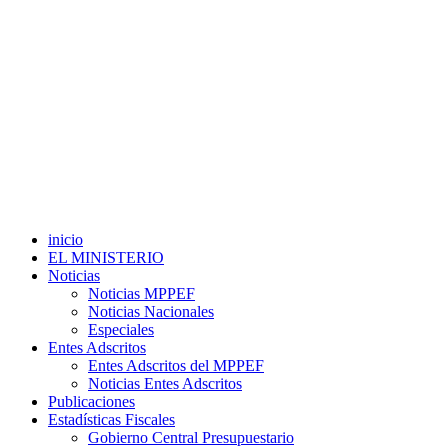
inicio
EL MINISTERIO
Noticias
Noticias MPPEF
Noticias Nacionales
Especiales
Entes Adscritos
Entes Adscritos del MPPEF
Noticias Entes Adscritos
Publicaciones
Estadísticas Fiscales
Gobierno Central Presupuestario