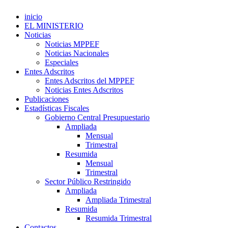
inicio
EL MINISTERIO
Noticias
Noticias MPPEF
Noticias Nacionales
Especiales
Entes Adscritos
Entes Adscritos del MPPEF
Noticias Entes Adscritos
Publicaciones
Estadísticas Fiscales
Gobierno Central Presupuestario
Ampliada
Mensual
Trimestral
Resumida
Mensual
Trimestral
Sector Público Restringido
Ampliada
Ampliada Trimestral
Resumida
Resumida Trimestral
Contactos