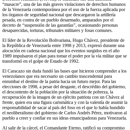
“masacre”, una de las más graves violaciones de derechos humanos
de la Venezuela contemporánea por el uso de la fuerza aplicada por
los órganos de seguridad nacional que descargaron la artillería
pesada, en contra de un pueblo desarmado, amparados por el
decreto de “suspensión de las garantías”, ocasionando personas
desaparecidas, torturas, tribunales militares y fosas comunes.
El líder de la Revolución Bolivariana, Hugo Chávez, presidente de
la República de Venezuela entre 1998 y 2013, expresó durante una
alocución en cadena nacional que los eventos surgidos en el año
1989 impulsaron el plan para tomar el poder por la vía militar que se
transformó en el golpe de Estado de 1992.
El Caracazo sin duda fundó las bases que hicieron comprender a los
venezolanos que era necesario un cambio trascendental para
enrumbar el destino de la patria hacia un futuro mejor. Para las
elecciones de 1998, a pesar del desgaste, el descrédito del gobierno,
el descontento de la población por la situación de pobreza, la
recuperación de la imagen de un ejército patriota con un Chávez al
frente, quien era una figura carismática y con la valentía de asumir la
responsabilidad de sacar al país del foso en el que lo había hundido
el neoliberalismo del gobierno de Carlos Andrés Pérez, motivaron al
pueblo a creer y confiar en sus ideas emancipadoras para Venezuela.
Al salir de la cárcel, el Comandante Eterno, ratificó su compromiso