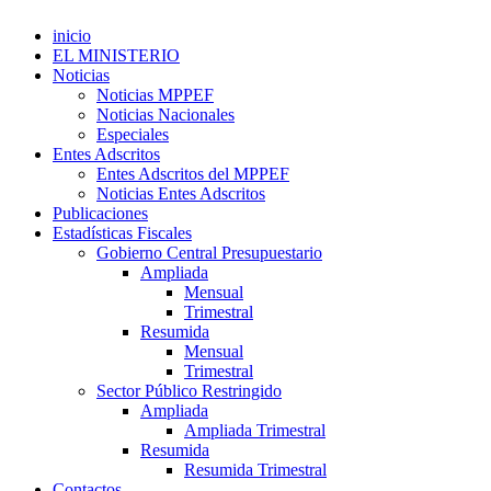
inicio
EL MINISTERIO
Noticias
Noticias MPPEF
Noticias Nacionales
Especiales
Entes Adscritos
Entes Adscritos del MPPEF
Noticias Entes Adscritos
Publicaciones
Estadísticas Fiscales
Gobierno Central Presupuestario
Ampliada
Mensual
Trimestral
Resumida
Mensual
Trimestral
Sector Público Restringido
Ampliada
Ampliada Trimestral
Resumida
Resumida Trimestral
Contactos