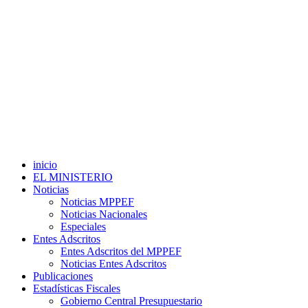
inicio
EL MINISTERIO
Noticias
Noticias MPPEF
Noticias Nacionales
Especiales
Entes Adscritos
Entes Adscritos del MPPEF
Noticias Entes Adscritos
Publicaciones
Estadísticas Fiscales
Gobierno Central Presupuestario