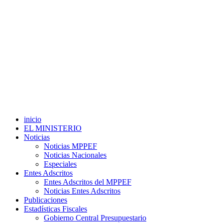
inicio
EL MINISTERIO
Noticias
Noticias MPPEF
Noticias Nacionales
Especiales
Entes Adscritos
Entes Adscritos del MPPEF
Noticias Entes Adscritos
Publicaciones
Estadísticas Fiscales
Gobierno Central Presupuestario