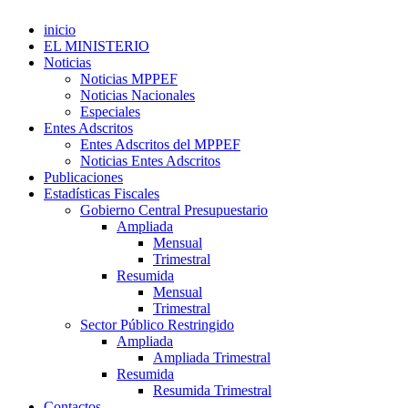
inicio
EL MINISTERIO
Noticias
Noticias MPPEF
Noticias Nacionales
Especiales
Entes Adscritos
Entes Adscritos del MPPEF
Noticias Entes Adscritos
Publicaciones
Estadísticas Fiscales
Gobierno Central Presupuestario
Ampliada
Mensual
Trimestral
Resumida
Mensual
Trimestral
Sector Público Restringido
Ampliada
Ampliada Trimestral
Resumida
Resumida Trimestral
Contactos