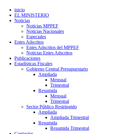
inicio
EL MINISTERIO
Noticias
Noticias MPPEF
Noticias Nacionales
Especiales
Entes Adscritos
Entes Adscritos del MPPEF
Noticias Entes Adscritos
Publicaciones
Estadísticas Fiscales
Gobierno Central Presupuestario
Ampliada
Mensual
Trimestral
Resumida
Mensual
Trimestral
Sector Público Restringido
Ampliada
Ampliada Trimestral
Resumida
Resumida Trimestral
Contactos