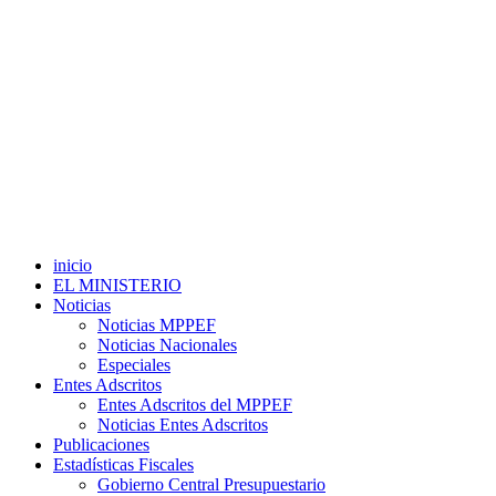
inicio
EL MINISTERIO
Noticias
Noticias MPPEF
Noticias Nacionales
Especiales
Entes Adscritos
Entes Adscritos del MPPEF
Noticias Entes Adscritos
Publicaciones
Estadísticas Fiscales
Gobierno Central Presupuestario