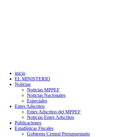
inicio
EL MINISTERIO
Noticias
Noticias MPPEF
Noticias Nacionales
Especiales
Entes Adscritos
Entes Adscritos del MPPEF
Noticias Entes Adscritos
Publicaciones
Estadísticas Fiscales
Gobierno Central Presupuestario