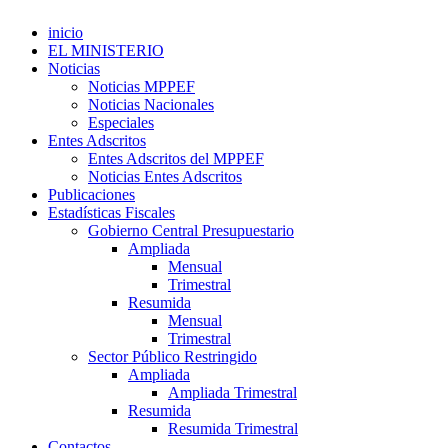
inicio
EL MINISTERIO
Noticias
Noticias MPPEF
Noticias Nacionales
Especiales
Entes Adscritos
Entes Adscritos del MPPEF
Noticias Entes Adscritos
Publicaciones
Estadísticas Fiscales
Gobierno Central Presupuestario
Ampliada
Mensual
Trimestral
Resumida
Mensual
Trimestral
Sector Público Restringido
Ampliada
Ampliada Trimestral
Resumida
Resumida Trimestral
Contactos