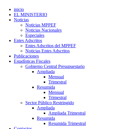
inicio
EL MINISTERIO
Noticias
Noticias MPPEF
Noticias Nacionales
Especiales
Entes Adscritos
Entes Adscritos del MPPEF
Noticias Entes Adscritos
Publicaciones
Estadísticas Fiscales
Gobierno Central Presupuestario
Ampliada
Mensual
Trimestral
Resumida
Mensual
Trimestral
Sector Público Restringido
Ampliada
Ampliada Trimestral
Resumida
Resumida Trimestral
Contactos