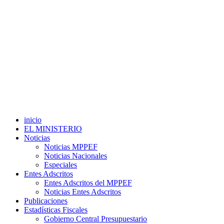
inicio
EL MINISTERIO
Noticias
Noticias MPPEF
Noticias Nacionales
Especiales
Entes Adscritos
Entes Adscritos del MPPEF
Noticias Entes Adscritos
Publicaciones
Estadísticas Fiscales
Gobierno Central Presupuestario