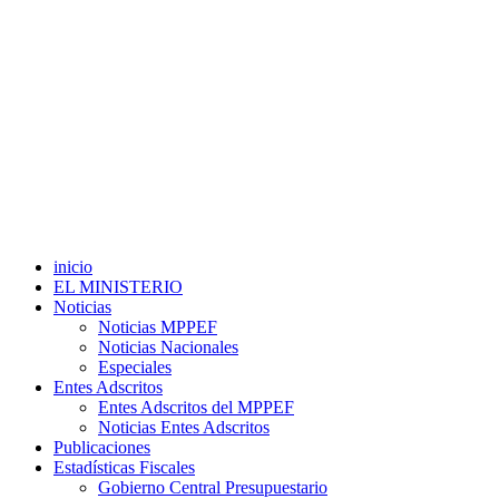
inicio
EL MINISTERIO
Noticias
Noticias MPPEF
Noticias Nacionales
Especiales
Entes Adscritos
Entes Adscritos del MPPEF
Noticias Entes Adscritos
Publicaciones
Estadísticas Fiscales
Gobierno Central Presupuestario