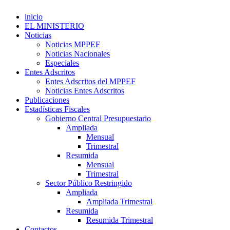
inicio
EL MINISTERIO
Noticias
Noticias MPPEF
Noticias Nacionales
Especiales
Entes Adscritos
Entes Adscritos del MPPEF
Noticias Entes Adscritos
Publicaciones
Estadísticas Fiscales
Gobierno Central Presupuestario
Ampliada
Mensual
Trimestral
Resumida
Mensual
Trimestral
Sector Público Restringido
Ampliada
Ampliada Trimestral
Resumida
Resumida Trimestral
Contactos