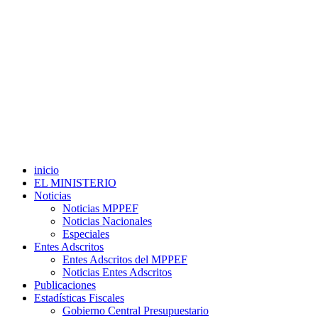
inicio
EL MINISTERIO
Noticias
Noticias MPPEF
Noticias Nacionales
Especiales
Entes Adscritos
Entes Adscritos del MPPEF
Noticias Entes Adscritos
Publicaciones
Estadísticas Fiscales
Gobierno Central Presupuestario