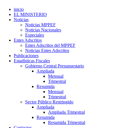
inicio
EL MINISTERIO
Noticias
Noticias MPPEF
Noticias Nacionales
Especiales
Entes Adscritos
Entes Adscritos del MPPEF
Noticias Entes Adscritos
Publicaciones
Estadísticas Fiscales
Gobierno Central Presupuestario
Ampliada
Mensual
Trimestral
Resumida
Mensual
Trimestral
Sector Público Restringido
Ampliada
Ampliada Trimestral
Resumida
Resumida Trimestral
Contactos