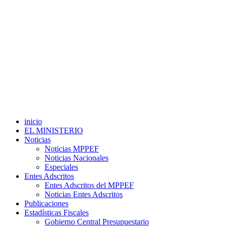
inicio
EL MINISTERIO
Noticias
Noticias MPPEF
Noticias Nacionales
Especiales
Entes Adscritos
Entes Adscritos del MPPEF
Noticias Entes Adscritos
Publicaciones
Estadísticas Fiscales
Gobierno Central Presupuestario