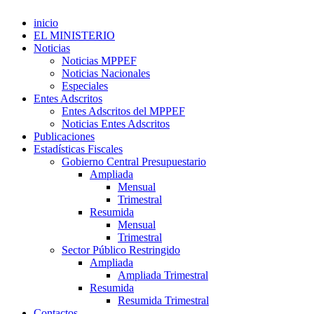
inicio
EL MINISTERIO
Noticias
Noticias MPPEF
Noticias Nacionales
Especiales
Entes Adscritos
Entes Adscritos del MPPEF
Noticias Entes Adscritos
Publicaciones
Estadísticas Fiscales
Gobierno Central Presupuestario
Ampliada
Mensual
Trimestral
Resumida
Mensual
Trimestral
Sector Público Restringido
Ampliada
Ampliada Trimestral
Resumida
Resumida Trimestral
Contactos