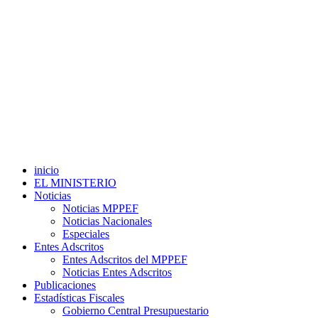
inicio
EL MINISTERIO
Noticias
Noticias MPPEF
Noticias Nacionales
Especiales
Entes Adscritos
Entes Adscritos del MPPEF
Noticias Entes Adscritos
Publicaciones
Estadísticas Fiscales
Gobierno Central Presupuestario