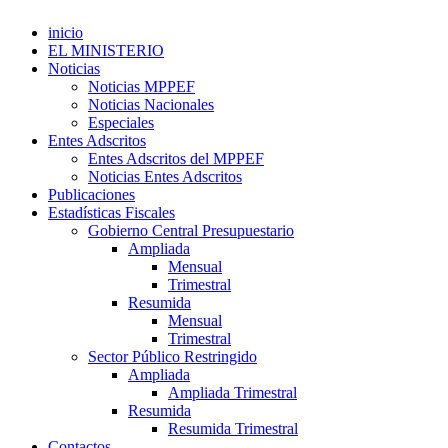
inicio
EL MINISTERIO
Noticias
Noticias MPPEF
Noticias Nacionales
Especiales
Entes Adscritos
Entes Adscritos del MPPEF
Noticias Entes Adscritos
Publicaciones
Estadísticas Fiscales
Gobierno Central Presupuestario
Ampliada
Mensual
Trimestral
Resumida
Mensual
Trimestral
Sector Público Restringido
Ampliada
Ampliada Trimestral
Resumida
Resumida Trimestral
Contactos