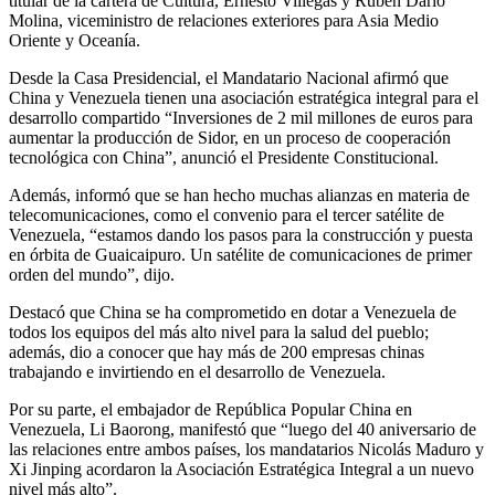
titular de la cartera de Cultura, Ernesto Villegas y Rubén Darío
Molina, viceministro de relaciones exteriores para Asia Medio
Oriente y Oceanía.
Desde la Casa Presidencial, el Mandatario Nacional afirmó que
China y Venezuela tienen una asociación estratégica integral para el
desarrollo compartido “Inversiones de 2 mil millones de euros para
aumentar la producción de Sidor, en un proceso de cooperación
tecnológica con China”, anunció el Presidente Constitucional.
Además, informó que se han hecho muchas alianzas en materia de
telecomunicaciones, como el convenio para el tercer satélite de
Venezuela, “estamos dando los pasos para la construcción y puesta
en órbita de Guaicaipuro. Un satélite de comunicaciones de primer
orden del mundo”, dijo.
Destacó que China se ha comprometido en dotar a Venezuela de
todos los equipos del más alto nivel para la salud del pueblo;
además, dio a conocer que hay más de 200 empresas chinas
trabajando e invirtiendo en el desarrollo de Venezuela.
Por su parte, el embajador de República Popular China en
Venezuela, Li Baorong, manifestó que “luego del 40 aniversario de
las relaciones entre ambos países, los mandatarios Nicolás Maduro y
Xi Jinping acordaron la Asociación Estratégica Integral a un nuevo
nivel más alto”.