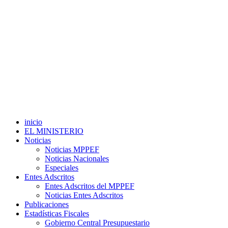
inicio
EL MINISTERIO
Noticias
Noticias MPPEF
Noticias Nacionales
Especiales
Entes Adscritos
Entes Adscritos del MPPEF
Noticias Entes Adscritos
Publicaciones
Estadísticas Fiscales
Gobierno Central Presupuestario