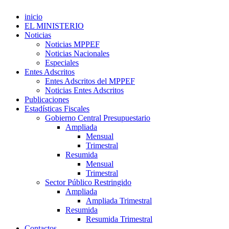
inicio
EL MINISTERIO
Noticias
Noticias MPPEF
Noticias Nacionales
Especiales
Entes Adscritos
Entes Adscritos del MPPEF
Noticias Entes Adscritos
Publicaciones
Estadísticas Fiscales
Gobierno Central Presupuestario
Ampliada
Mensual
Trimestral
Resumida
Mensual
Trimestral
Sector Público Restringido
Ampliada
Ampliada Trimestral
Resumida
Resumida Trimestral
Contactos