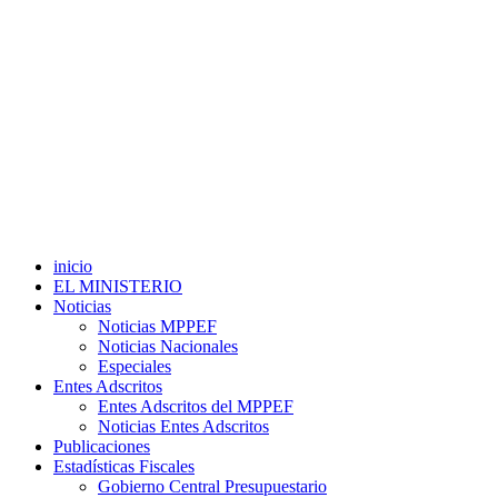
inicio
EL MINISTERIO
Noticias
Noticias MPPEF
Noticias Nacionales
Especiales
Entes Adscritos
Entes Adscritos del MPPEF
Noticias Entes Adscritos
Publicaciones
Estadísticas Fiscales
Gobierno Central Presupuestario