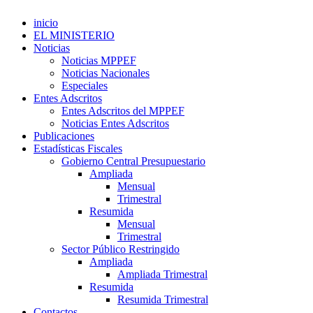
inicio
EL MINISTERIO
Noticias
Noticias MPPEF
Noticias Nacionales
Especiales
Entes Adscritos
Entes Adscritos del MPPEF
Noticias Entes Adscritos
Publicaciones
Estadísticas Fiscales
Gobierno Central Presupuestario
Ampliada
Mensual
Trimestral
Resumida
Mensual
Trimestral
Sector Público Restringido
Ampliada
Ampliada Trimestral
Resumida
Resumida Trimestral
Contactos