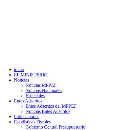
inicio
EL MINISTERIO
Noticias
Noticias MPPEF
Noticias Nacionales
Especiales
Entes Adscritos
Entes Adscritos del MPPEF
Noticias Entes Adscritos
Publicaciones
Estadísticas Fiscales
Gobierno Central Presupuestario