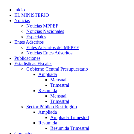
inicio
EL MINISTERIO
Noticias
Noticias MPPEF
Noticias Nacionales
Especiales
Entes Adscritos
Entes Adscritos del MPPEF
Noticias Entes Adscritos
Publicaciones
Estadísticas Fiscales
Gobierno Central Presupuestario
Ampliada
Mensual
Trimestral
Resumida
Mensual
Trimestral
Sector Público Restringido
Ampliada
Ampliada Trimestral
Resumida
Resumida Trimestral
Contactos