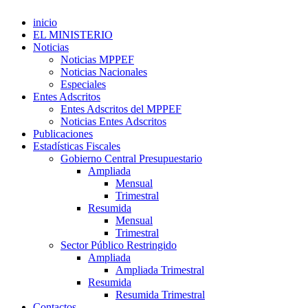
inicio
EL MINISTERIO
Noticias
Noticias MPPEF
Noticias Nacionales
Especiales
Entes Adscritos
Entes Adscritos del MPPEF
Noticias Entes Adscritos
Publicaciones
Estadísticas Fiscales
Gobierno Central Presupuestario
Ampliada
Mensual
Trimestral
Resumida
Mensual
Trimestral
Sector Público Restringido
Ampliada
Ampliada Trimestral
Resumida
Resumida Trimestral
Contactos