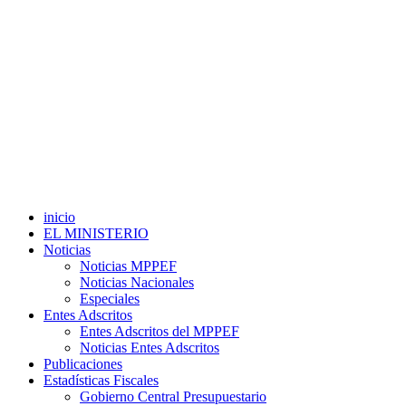
inicio
EL MINISTERIO
Noticias
Noticias MPPEF
Noticias Nacionales
Especiales
Entes Adscritos
Entes Adscritos del MPPEF
Noticias Entes Adscritos
Publicaciones
Estadísticas Fiscales
Gobierno Central Presupuestario