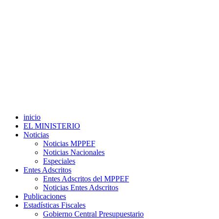
inicio
EL MINISTERIO
Noticias
Noticias MPPEF
Noticias Nacionales
Especiales
Entes Adscritos
Entes Adscritos del MPPEF
Noticias Entes Adscritos
Publicaciones
Estadísticas Fiscales
Gobierno Central Presupuestario