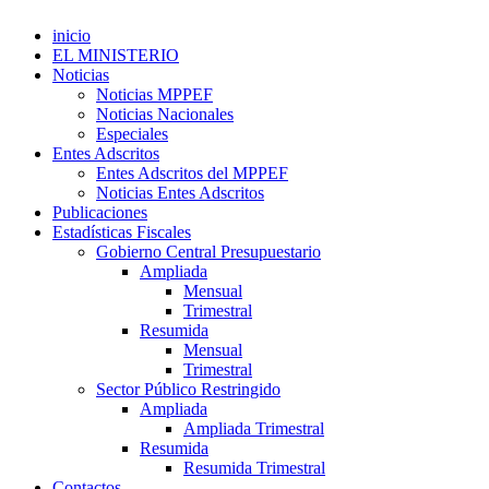
inicio
EL MINISTERIO
Noticias
Noticias MPPEF
Noticias Nacionales
Especiales
Entes Adscritos
Entes Adscritos del MPPEF
Noticias Entes Adscritos
Publicaciones
Estadísticas Fiscales
Gobierno Central Presupuestario
Ampliada
Mensual
Trimestral
Resumida
Mensual
Trimestral
Sector Público Restringido
Ampliada
Ampliada Trimestral
Resumida
Resumida Trimestral
Contactos