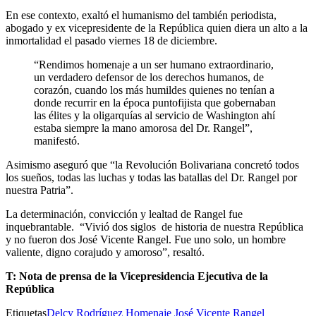
En ese contexto, exaltó el humanismo del también periodista,
abogado y ex vicepresidente de la República quien diera un alto a la
inmortalidad el pasado viernes 18 de diciembre.
“Rendimos homenaje a un ser humano extraordinario,
un verdadero defensor de los derechos humanos, de
corazón, cuando los más humildes quienes no tenían a
donde recurrir en la época puntofijista que gobernaban
las élites y la oligarquías al servicio de Washington ahí
estaba siempre la mano amorosa del Dr. Rangel”,
manifestó.
Asimismo aseguró que “la Revolución Bolivariana concretó todos
los sueños, todas las luchas y todas las batallas del Dr. Rangel por
nuestra Patria”.
La determinación, convicción y lealtad de Rangel fue
inquebrantable. “Vivió dos siglos de historia de nuestra República
y no fueron dos José Vicente Rangel. Fue uno solo, un hombre
valiente, digno corajudo y amoroso”, resaltó.
T: Nota de prensa de la Vicepresidencia Ejecutiva de la
República
Etiquetas
Delcy Rodríguez
Homenaje
José Vicente Rangel